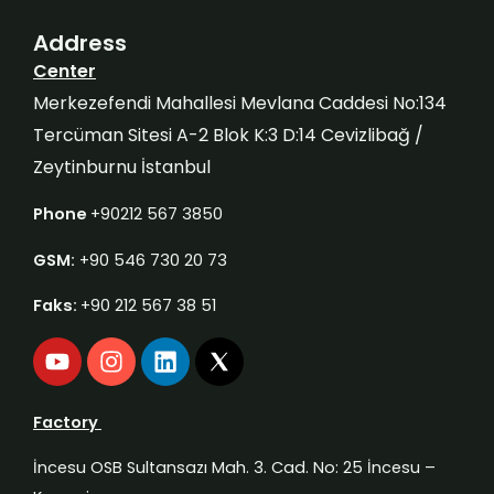
Address
Center
Merkezefendi Mahallesi Mevlana Caddesi No:134
Tercüman Sitesi A-2 Blok K:3 D:14 Cevizlibağ /
Zeytinburnu İstanbul
Phone
+90212 567 3850
GSM:
+90 546 730 20 73
Faks:
+90 212 567 38 51
Y
I
L
o
n
i
u
s
n
t
t
k
Factory
u
a
e
b
g
d
İncesu OSB Sultansazı Mah. 3. Cad. No: 25 İncesu –
e
r
i