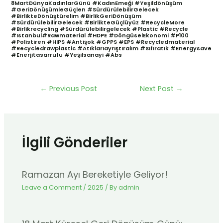
8MartDünyaKadınlarGünü #KadınEmeği #yeşildönüşüm
#GeriDönüşümleGüçlen #SürdürülebilirGelecek
#BirlikteDönüştürelim #BirlikGeriDönüşüm
#SürdürülebilirGelecek #BirlikteGüçlüyüz #RecycleMore
#birlikrecycling #sürdürülebilirgelecek #plastic #recycle
#istanbul#rawmaterial #HDPE #DöngüselEkonomi #P100
#polistiren #HIPS #antişok #GPPS #EPS #recycledmaterial
#recycledrawplastic #atıklarıayrıştıralım #sıfıratık #energysave
#enerjitasarrufu #yeşilsanayi #abs
←
Previous Post
Next Post
→
İlgili Gönderiler
Ramazan Ayı Bereketiyle Geliyor!
Leave a Comment
/
2025
/ By
admin