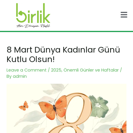
Skip
Post
Men
to
navigation
content
8 Mart Dünya Kadınlar Günü
Kutlu Olsun!
Leave a Comment
/
2025
,
Önemli Günler ve Haftalar
/
By
admin