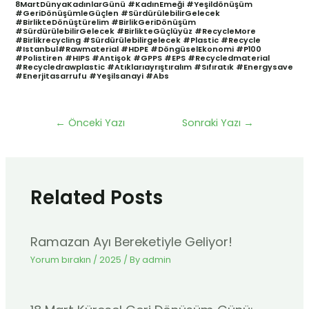
8MartDünyaKadınlarGünü #KadınEmeği #yeşildönüşüm
#GeriDönüşümleGüçlen #SürdürülebilirGelecek
#BirlikteDönüştürelim #BirlikGeriDönüşüm
#SürdürülebilirGelecek #BirlikteGüçlüyüz #RecycleMore
#birlikrecycling #sürdürülebilirgelecek #plastic #recycle
#istanbul#rawmaterial #HDPE #DöngüselEkonomi #P100
#polistiren #HIPS #antişok #GPPS #EPS #recycledmaterial
#recycledrawplastic #atıklarıayrıştıralım #sıfıratık #energysave
#enerjitasarrufu #yeşilsanayi #abs
←
Önceki Yazı
Sonraki Yazı
→
Related Posts
Ramazan Ayı Bereketiyle Geliyor!
Yorum bırakın
/
2025
/ By
admin