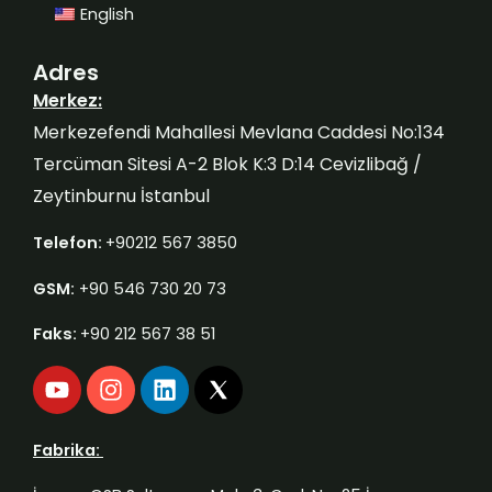
English
Adres
Merkez:
Merkezefendi Mahallesi Mevlana Caddesi No:134
Tercüman Sitesi A-2 Blok K:3 D:14 Cevizlibağ /
Zeytinburnu İstanbul
Telefon:
+90212 567 3850
GSM:
+90 546 730 20 73
Faks:
+90 212 567 38 51
Y
I
L
o
n
i
u
s
n
t
t
k
Fabrika:
u
a
e