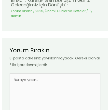
18 Mart Küresel Geri Dönüşüm Günü:
Geleceğimiz İçin Dönüştür!
Yorum bırakın
/
2025
,
Önemli Günler ve Haftalar
/ By
admin
Yorum Bırakın
E-posta adresiniz yayınlanmayacak.
Gerekli alanlar
*
ile işaretlenmişlerdir
Buraya
yazın..