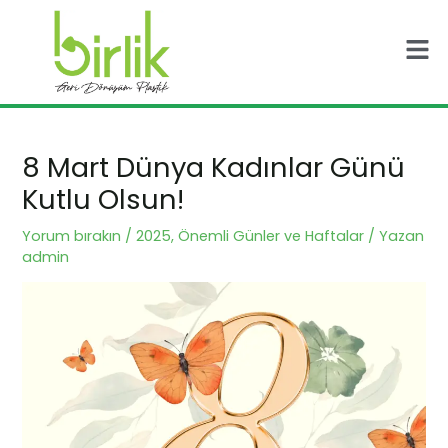
İçeriğe
Post
Men
atla
navigation
8 Mart Dünya Kadınlar Günü
Kutlu Olsun!
Yorum bırakın
/
2025
,
Önemli Günler ve Haftalar
/ Yazan
admin