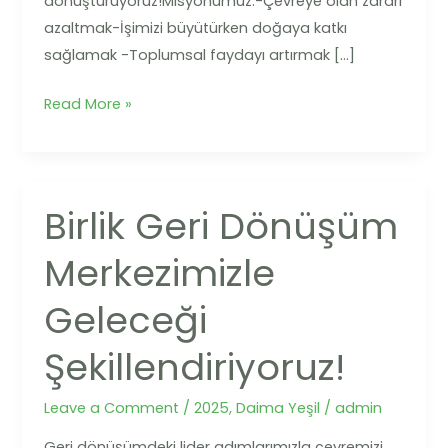
dönüştürüyoruz!Misyonumuz:-Çevreye olan zararı
azaltmak-İşimizi büyütürken doğaya katkı
sağlamak -Toplumsal faydayı artırmak […]
Read More »
Birlik Geri Dönüşüm
Birlik
Geri
Merkezimizle
Dönüşüm
Merkezimizle
Geleceği
Geleceği
Şekillendiriyoruz!
Şekillendiriyoruz!
Leave a Comment
/
2025
,
Daima Yeşil
/
admin
Geri dönüşümdeki lider adımlarımızla çevremizi