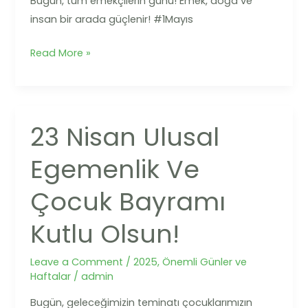
Bugün, tüm emekçilerin günü! Emek, doğa ve
insan bir arada güçlenir! #1Mayıs
Read More »
23 Nisan Ulusal
23
Nisan
Egemenlik Ve
Ulusal
Egemenlik
Çocuk Bayramı
ve
Çocuk
Kutlu Olsun!
Bayramı
Kutlu
Leave a Comment
/
2025
,
Önemli Günler ve
Haftalar
/
admin
Olsun!
Bugün, geleceğimizin teminatı çocuklarımızın