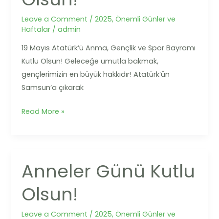
Spor
Bayramı
Leave a Comment
/
2025
,
Önemli Günler ve
Haftalar
/
admin
Kutlu
Olsun!
19 Mayıs Atatürk’ü Anma, Gençlik ve Spor Bayramı
Kutlu Olsun! Geleceğe umutla bakmak,
gençlerimizin en büyük hakkıdır! Atatürk’ün
Samsun’a çıkarak
Read More »
Anneler Günü Kutlu
Anneler
Günü
Olsun!
Kutlu
Olsun!
Leave a Comment
/
2025
,
Önemli Günler ve