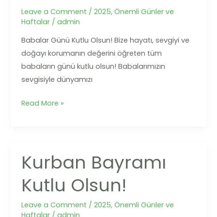
Olsun!
Leave a Comment
/
2025
,
Önemli Günler ve
Haftalar
/
admin
Babalar Günü Kutlu Olsun! Bize hayatı, sevgiyi ve
doğayı korumanın değerini öğreten tüm
babaların günü kutlu olsun! Babalarımızın
sevgisiyle dünyamızı
Read More »
Kurban Bayramı
Kurban
Bayramı
Kutlu Olsun!
Kutlu
Olsun!
Leave a Comment
/
2025
,
Önemli Günler ve
Haftalar
/
admin