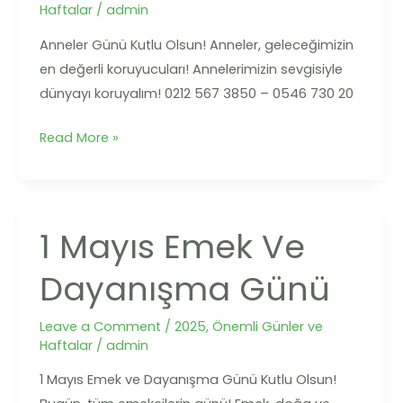
Haftalar
/
admin
Anneler Günü Kutlu Olsun! Anneler, geleceğimizin
en değerli koruyucuları! Annelerimizin sevgisiyle
dünyayı koruyalım! 0212 567 3850 – 0546 730 20
Read More »
1 Mayıs Emek Ve
1
Mayıs
Dayanışma Günü
Emek
ve
Leave a Comment
/
2025
,
Önemli Günler ve
Dayanışma
Haftalar
/
admin
Günü
1 Mayıs Emek ve Dayanışma Günü Kutlu Olsun!