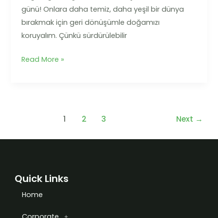
günü! Onlara daha temiz, daha yeşil bir dünya
bırakmak için geri dönüşümle doğamızı
koruyalım. Çünkü sürdürülebilir
Read More »
1
2
3
Next
→
Quick Links
Home
Corporate