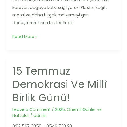
koruyor, doğaya katkı sağlıyoruz! Plastik, kağıt,
metal ve daha birçok malzemeyi geri
dönüştürerek sürdürülebilir bir
Read More »
15 Temmuz
15
Temmuz
Demokrasi Ve Millî
Demokrasi
ve
Birlik Günü!
Millî
Birlik
Leave a Comment
/
2025
,
Önemli Günler ve
Günü!
Haftalar
/
admin
0212 567 3850 – 0546 730 20