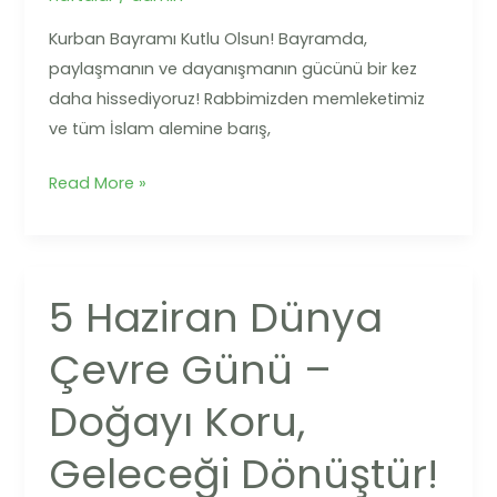
Kurban Bayramı Kutlu Olsun! Bayramda,
paylaşmanın ve dayanışmanın gücünü bir kez
daha hissediyoruz! Rabbimizden memleketimiz
ve tüm İslam alemine barış,
Read More »
5 Haziran Dünya
5
Haziran
Çevre Günü –
Dünya
Çevre
Doğayı Koru,
Günü
–
Geleceği Dönüştür!
Doğayı