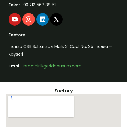
Faks:
+90 212 567 38 51
Y
I
L
o
n
i
u
s
n
t
t
k
Factory
u
a
e
b
g
d
İncesu OSB Sultansazı Mah. 3. Cad. No: 25 İncesu –
e
r
i
Kayseri
a
n
m
Email:
info@birlikgeridonusum.com
Factory