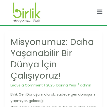
Skip
Post
Men
to
pagination
content
Misyonumuz: Daha
Misyonumuz:
Daha
Yaşanabilir Bir
Yaşanabilir
Bir
Dünya İçin
Dünya
İçin
Çalışıyoruz!
Çalışıyoruz!
Leave a Comment
/
2025
,
Daima Yeşil
/
admin
Birlik Geri Dönüşüm olarak, sadece geri dönüşüm
yapmıyor, geleceği