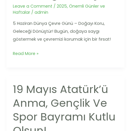
Koru,
Leave a Comment
/
2025
,
Önemli Günler ve
Haftalar
/
admin
Geleceği
Dönüştür!
5 Haziran Dünya Çevre Günü – Doğayı Koru,
Geleceği Dönüştür! Bugün, doğaya saygı
göstermek ve çevremizi korumak için bir fırsat!
Read More »
19 Mayıs Atatürk’ü
19
Mayıs
Anma, Gençlik Ve
Atatürk’ü
Anma,
Spor Bayramı Kutlu
Gençlik
ve
Olsun!