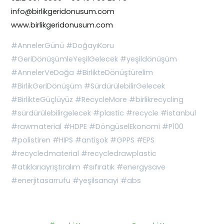
info@birlikgeridonusum.com
www.birlikgeridonusum.com
#AnnelerGünü #DoğayıKoru
#GeriDönüşümleYeşilGelecek #yeşildönüşüm
#AnnelerVeDoğa #BirlikteDönüştürelim
#BirlikGeriDönüşüm #SürdürülebilirGelecek
#BirlikteGüçlüyüz #RecycleMore #birlikrecycling
#sürdürülebilirgelecek #plastic #recycle #istanbul
#rawmaterial #HDPE #DöngüselEkonomi #P100
#polistiren #HIPS #antişok #GPPS #EPS
#recycledmaterial #recycledrawplastic
#atıklarıayrıştıralım #sıfıratık #energysave
#enerjitasarrufu #yeşilsanayi #abs