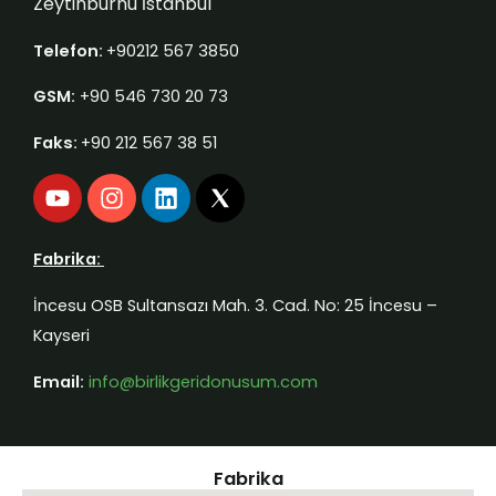
Zeytinburnu İstanbul
Telefon:
+90212 567 3850
GSM:
+90 546 730 20 73
Faks:
+90 212 567 38 51
Y
I
L
o
n
i
u
s
n
t
t
k
Fabrika:
u
a
e
b
g
d
İncesu OSB Sultansazı Mah. 3. Cad. No: 25 İncesu –
e
r
i
Kayseri
a
n
m
Email:
info@birlikgeridonusum.com
Fabrika