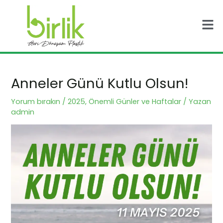
İçeriğe
Post
Men
atla
navigation
Anneler Günü Kutlu Olsun!
Yorum bırakın
/
2025
,
Önemli Günler ve Haftalar
/ Yazan
admin