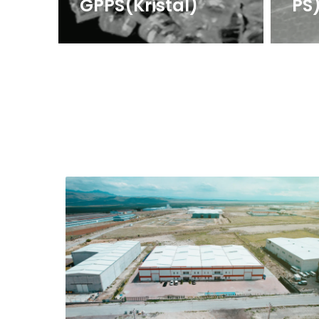
PS)
LD