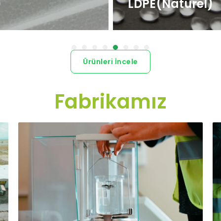
PE(Naturel)
LDPE(Siyah)
Ürünleri İncele
Fabrikamız