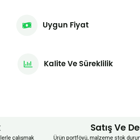
Uygun Fiyat
Kalite Ve Süreklilik
k
Satış Ve D
çilerle çalışmak
Ürün portföyü, malzeme stok durum