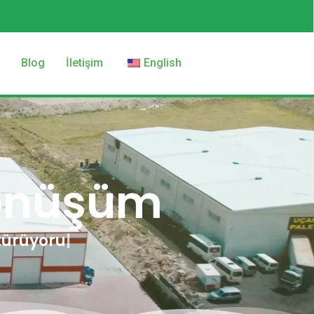
z
Blog
İletişim
English
Dönüşüm
türüyoruz