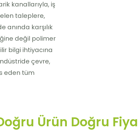
ik kanallarıyla, iş
len taleplere,
de anında karşılık
ine değil polimer
r bilgi ihtiyacına
endüstride çevre,
s eden tüm
.
Doğru Ürün Doğru Fiya