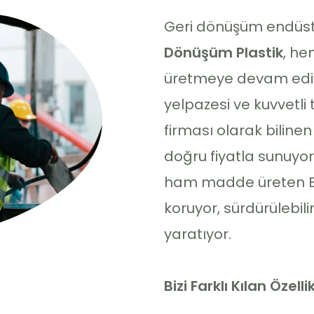
Geri dönüşüm endüstri
Dönüşüm Plastik
, he
üretmeye devam ediyo
yelpazesi ve kuvvetli t
firması olarak bilinen
doğru fiyatla sunuyor. 
ham madde üreten Birl
koruyor, sürdürülebi
yaratıyor.
Bizi Farklı Kılan Özelli