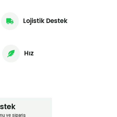
Lojistik Destek
Hız
estek
u ve sipariş