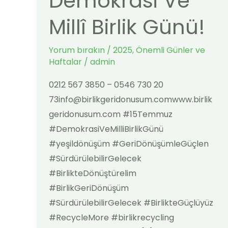
Demokrasi Ve
ve
Millî Birlik Günü!
Millî
Birlik
Yorum bırakın
/
2025
,
Önemli Günler ve
Günü!
Haftalar
/
admin
0212 567 3850 – 0546 730 20
73info@birlikgeridonusum.comwww.birlik
geridonusum.com #15Temmuz
#DemokrasiVeMilliBirlikGünü
#yeşildönüşüm #GeriDönüşümleGüçlen
#SürdürülebilirGelecek
#BirlikteDönüştürelim
#BirlikGeriDönüşüm
#SürdürülebilirGelecek #BirlikteGüçlüyüz
#RecycleMore #birlikrecycling