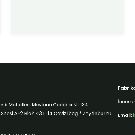
Fabrik
İncesu 
ndi Mahallesi Mevlana Caddesi No:134
itesi A-2 Blok K:3 D:14 Cevizlibağ / Zeytinburnu
Email: