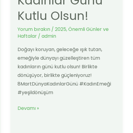
Kadınlar Günü
Kadınlar
Kutlu Olsun!
Günü
Kutlu
Yorum bırakın
/
2025
,
Önemli Günler ve
Olsun!
Haftalar
/
admin
Doğayı koruyan, geleceğe ışık tutan,
emeğiyle dünyayı güzelleştiren tüm
kadınların günü kutlu olsun! Birlikte
dönüşüyor, birlikte güçleniyoruz!
8MartDünyaKadınlarGünü #KadınEmeği
#yeşildönüşüm
Devamı »