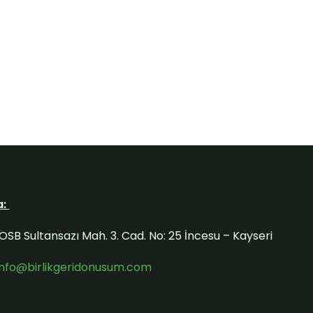
a:
OSB Sultansazı Mah. 3. Cad. No: 25 İncesu – Kayseri
info@birlikgeridonusum.com