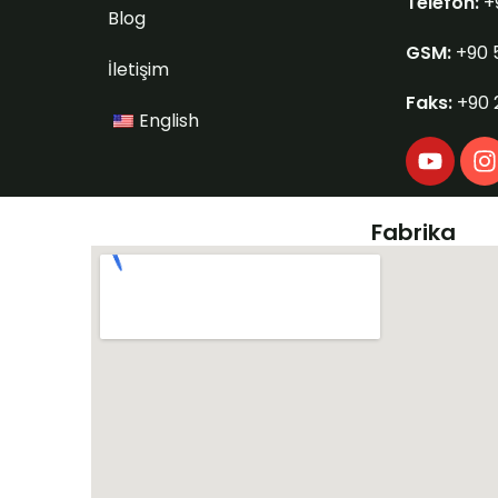
Telefon:
+
Blog
GSM:
+90 
İletişim
Faks:
+90 
English
Y
I
o
u
s
t
t
Fabrika
u
b
e
r