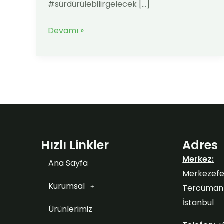
#sürdürülebilirgelecek […]
Devamı »
Hızlı Linkler
Adres
Merkez:
Ana Sayfa
Merkezefe
Kurumsal
Tercüman S
İstanbul
Ürünlerimiz