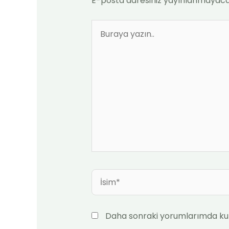
E-posta adresiniz yayınlanmayaca
Buraya
yazın..
İsim*
Daha sonraki yorumlarımda kull