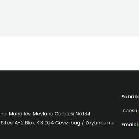
Fabrik
İncesu 
ndi Mahallesi Mevlana Caddesi No:134
itesi A-2 Blok K:3 D:14 Cevizlibağ / Zeytinburnu
Email: