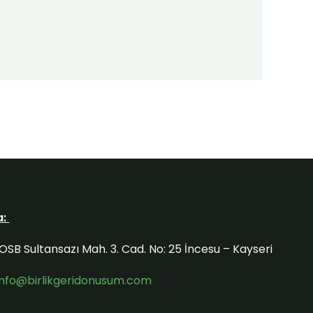
a:
OSB Sultansazı Mah. 3. Cad. No: 25 İncesu – Kayseri
info@birlikgeridonusum.com