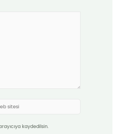
b
i
rayıcıya kaydedilsin.