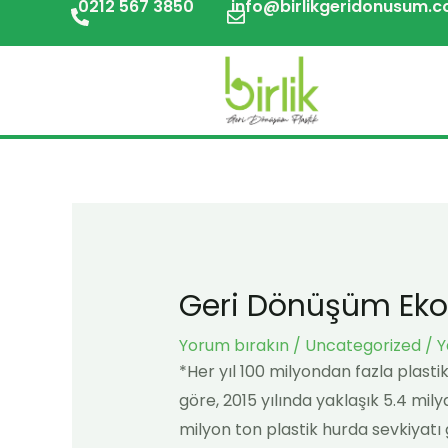
0212 567 3850
info@birlikgeridonusum.
İçeriğe
Post
atla
navigation
Geri Dönüşüm Eko
Yorum bırakın
/
Uncategorized
/ Y
*Her yıl 100 milyondan fazla plasti
göre, 2015 yılında yaklaşık 5.4 mily
milyon ton plastik hurda sevkiyatı 