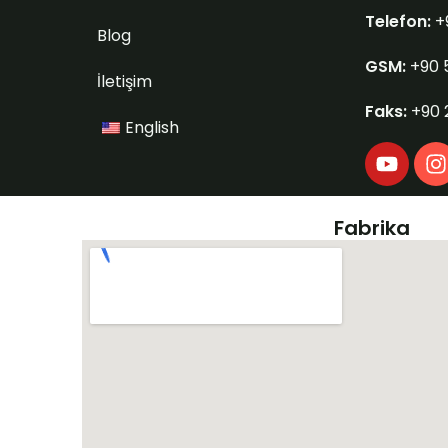
Telefon:
+
Blog
GSM:
+90 
İletişim
Faks:
+90 
English
Y
I
o
u
s
t
t
Fabrika
u
b
e
r