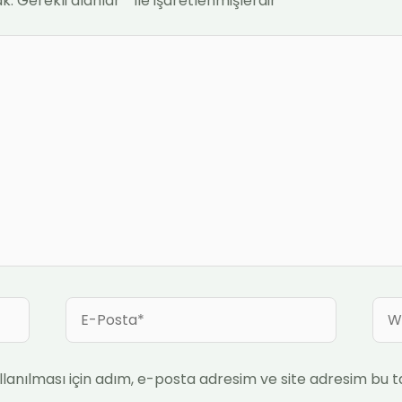
k.
Gerekli alanlar
*
ile işaretlenmişlerdir
E-
We
Posta*
sites
anılması için adım, e-posta adresim ve site adresim bu ta