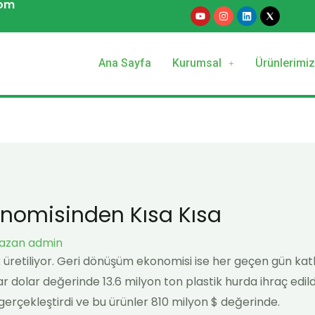
com
Y
I
L
o
n
i
u
s
n
t
t
k
u
a
e
b
g
d
Ana Sayfa
Kurumsal
Ürünlerimi
e
r
i
a
n
m
nomisinden Kısa Kısa
azan
admin
k üretiliyor. Geri dönüşüm ekonomisi ise her geçen gün katl
ar dolar değerinde 13.6 milyon ton plastik hurda ihraç edildi.
gerçekleştirdi ve bu ürünler 810 milyon $ değerinde.