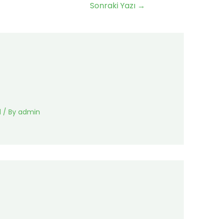
Sonraki Yazı
→
d
/ By
admin