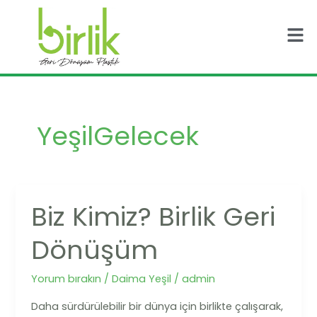
İçeriğe
Men
atla
YeşilGelecek
Biz Kimiz? Birlik Geri
Biz
Kimiz?
Dönüşüm
Birlik
Geri
Yorum bırakın
/
Daima Yeşil
/
admin
Dönüşüm
Daha sürdürülebilir bir dünya için birlikte çalışarak,