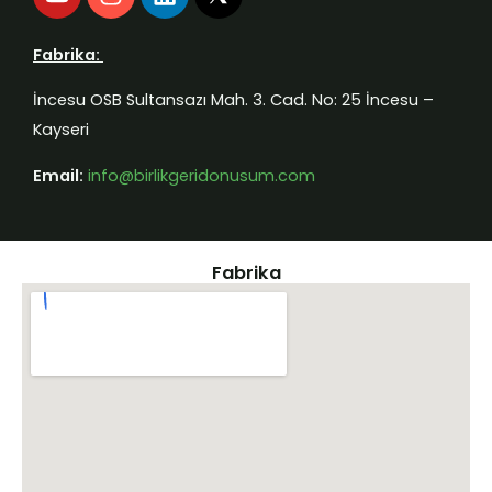
o
n
i
u
s
n
t
t
k
Fabrika:
u
a
e
b
g
d
İncesu OSB Sultansazı Mah. 3. Cad. No: 25 İncesu –
e
r
i
Kayseri
a
n
m
Email:
info@birlikgeridonusum.com
Fabrika