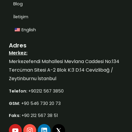
Blog
İletişim
English
Adres
Merkez:
Merkezefendi Mahallesi Mevlana Caddesi No:134
Tercüman Sitesi A-2 Blok K:3 D:14 Cevizlibağ /
Zeytinburnu İstanbul
Telefon:
+90212 567 3850
GSM:
+90 546 730 20 73
Faks:
+90 212 567 38 51
Y
I
L