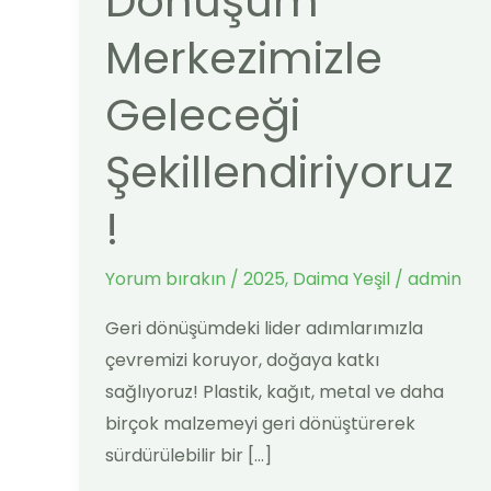
Dönüşüm
Merkezimizle
Merkezimizle
Geleceği
Şekillendiriyoruz!
Geleceği
Şekillendiriyoruz
!
Yorum bırakın
/
2025
,
Daima Yeşil
/
admin
Geri dönüşümdeki lider adımlarımızla
çevremizi koruyor, doğaya katkı
sağlıyoruz! Plastik, kağıt, metal ve daha
birçok malzemeyi geri dönüştürerek
sürdürülebilir bir […]