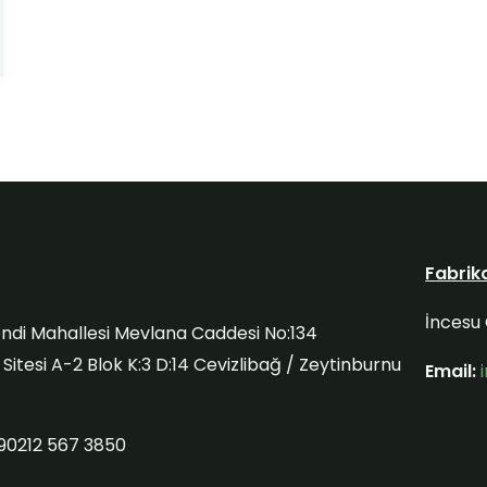
Fabrik
İncesu 
ndi Mahallesi Mevlana Caddesi No:134
itesi A-2 Blok K:3 D:14 Cevizlibağ / Zeytinburnu
Email:
90212 567 3850