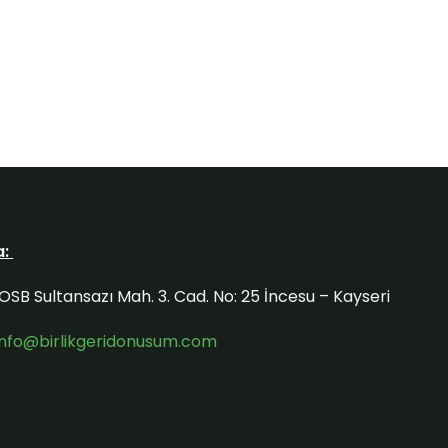
a:
OSB Sultansazı Mah. 3. Cad. No: 25 İncesu – Kayseri
info@birlikgeridonusum.com