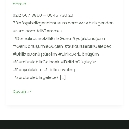
Günü!
admin
0212 567 3850 – 0546 730 20
73info@birlikgeridonusum.comwww.birlikgeridon
usum.com #15Temmuz
#DemokrasiVeMilliBirlikGünü #yeşildönüşüm
#GeriDönüşümleGüçlen #SürdürülebilirGelecek
#BirlikteDönüştürelim #BirlikGeriDönüşüm
#SürdürülebilirGelecek #BirlikteGüçlüyüz
#RecycleMore #birlikrecycling
#sürdürülebilirgelecek […]
Devamı »