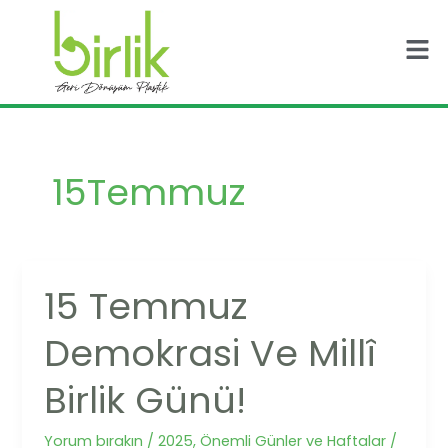
İçeriğe
Men
atla
15Temmuz
15 Temmuz
15
Temmuz
Demokrasi Ve Millî
Demokrasi
ve
Birlik Günü!
Millî
Birlik
Yorum bırakın
/
2025
,
Önemli Günler ve Haftalar
/