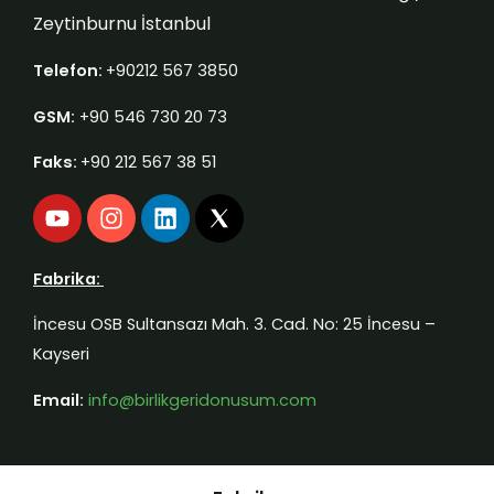
Zeytinburnu İstanbul
Telefon:
+90212 567 3850
GSM:
+90 546 730 20 73
Faks:
+90 212 567 38 51
Y
I
L
o
n
i
u
s
n
t
t
k
Fabrika:
u
a
e
b
g
d
İncesu OSB Sultansazı Mah. 3. Cad. No: 25 İncesu –
e
r
i
Kayseri
a
n
m
Email:
info@birlikgeridonusum.com